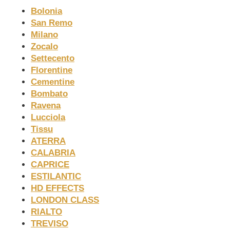
Bolonia
San Remo
Milano
Zocalo
Settecento
Florentine
Cementine
Bombato
Ravena
Lucciola
Tissu
ATERRA
CALABRIA
CAPRICE
ESTILANTIC
HD EFFECTS
LONDON CLASS
RIALTO
TREVISO